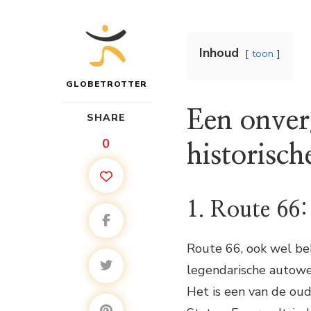
Inhoud
toon
GLOBETROTTER
Een onverg
SHARE
0
historisch
1. Route 66:
Route 66, ook wel bek
legendarische autoweg
Het is een van de ou