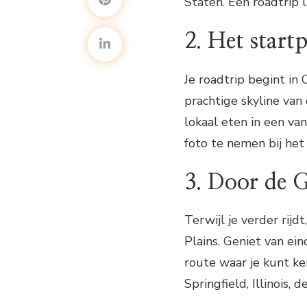
Staten. Een roadtrip l
2. Het start
Je roadtrip begint in 
prachtige skyline van
lokaal eten in een va
foto te nemen bij het
3. Door de G
Terwijl je verder rijd
Plains. Geniet van ei
route waar je kunt k
Springfield, Illinois,