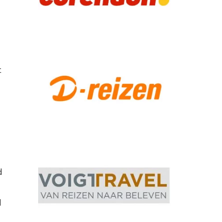
t
d
d