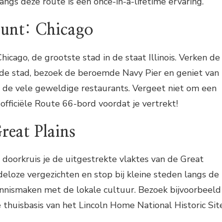
angs deze route is een once-in-a-lifetime ervaring.
punt: Chicago
Chicago, de grootste stad in de staat Illinois. Verken de
 de stad, bezoek de beroemde Navy Pier en geniet van
n de vele geweldige restaurants. Vergeet niet om een
 officiële Route 66-bord voordat je vertrekt!
reat Plains
t, doorkruis je de uitgestrekte vlaktes van de Great
ndeloze vergezichten en stop bij kleine steden langs de
ennismaken met de lokale cultuur. Bezoek bijvoorbeeld
 de thuisbasis van het Lincoln Home National Historic Sit