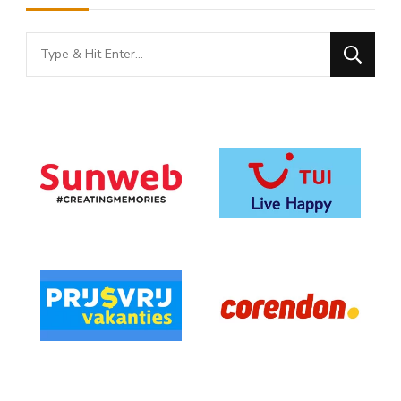
Looking
for
Something?