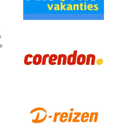
t
s
e