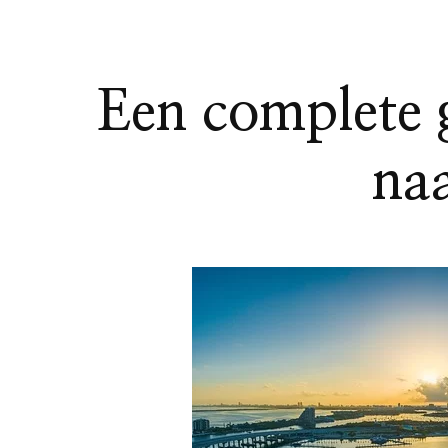
Een complete g
naa