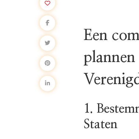
Een comp
plannen 
Verenigd
1. Bestem
Staten