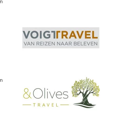
en
om