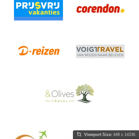
Viewport Size:
448 x 14336