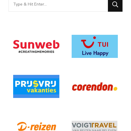
Looking
for
Something?