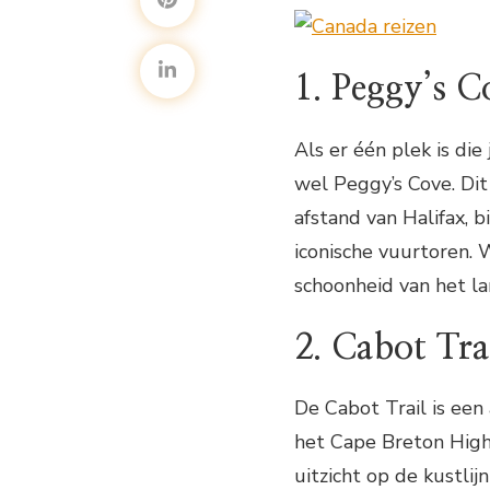
1. Peggy’s C
Als er één plek is di
wel Peggy’s Cove. Dit
afstand van Halifax, b
iconische vuurtoren. 
schoonheid van het la
2. Cabot Tra
De Cabot Trail is e
het Cape Breton High
uitzicht op de kustlij