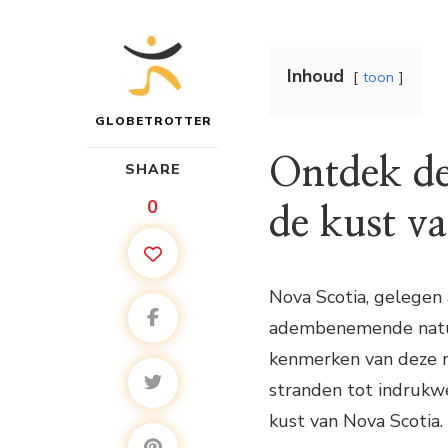
Inhoud
toon
GLOBETROTTER
Ontdek de
SHARE
0
de kust v
Nova Scotia, gelegen 
adembenemende natuur
kenmerken van deze re
stranden tot indrukwe
kust van Nova Scotia.