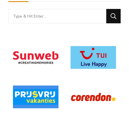
Looking
for
Something?