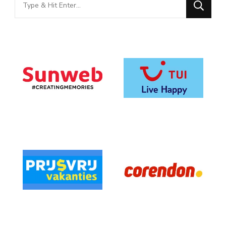
for
Something?