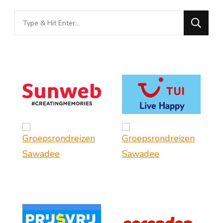
Looking
for
Something?