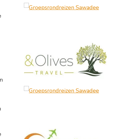
e
an
n
e