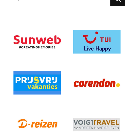
for
Something?