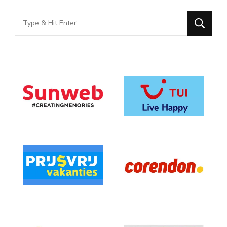
Looking
for
Something?