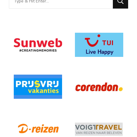
for
Something?