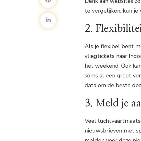
Denk aan websites zo
te vergelijken, kun je
2. Flexibilite
Als je flexibel bent m
vliegtickets naar Ind
het weekend. Ook kan
soms al een groot ver
data om de beste deal
3. Meld je a
Veel luchtvaartmaats
nieuwsbrieven met spe
melden voor deze nie