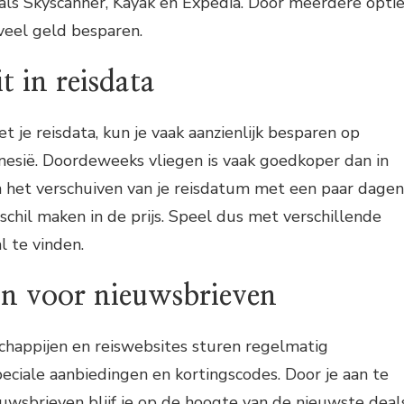
als Skyscanner, Kayak en Expedia. Door meerdere opti
 veel geld besparen.
it in reisdata
et je reisdata, kun je vaak aanzienlijk besparen op
onesië. Doordeweeks vliegen is vaak goedkoper dan in
 het verschuiven van je reisdatum met een paar dagen
schil maken in de prijs. Speel dus met verschillende
 te vinden.
an voor nieuwsbrieven
chappijen en reiswebsites sturen regelmatig
ciale aanbiedingen en kortingscodes. Door je aan te
uwsbrieven blijf je op de hoogte van de nieuwste deal