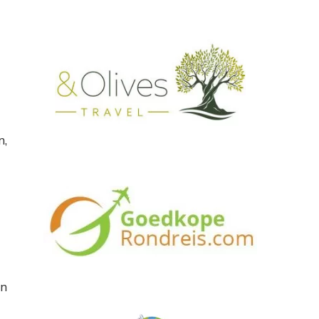
n,
en