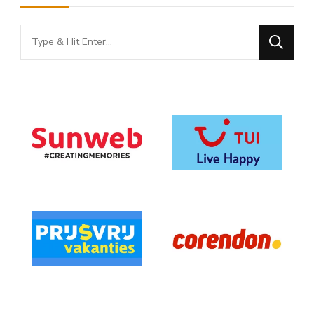
Looking
for
Something?