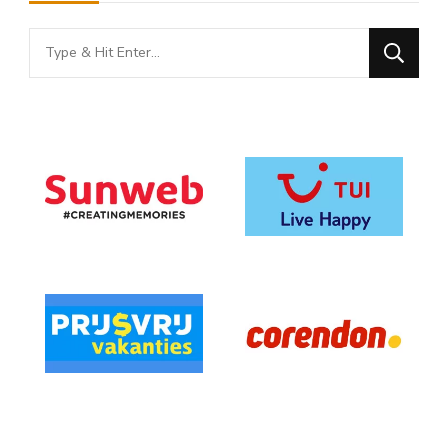
Looking
for
Something?