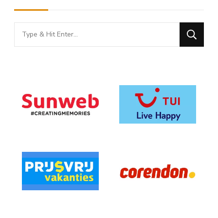
Looking
for
Something?