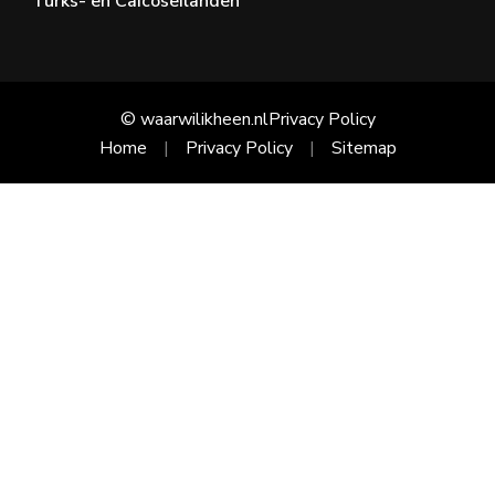
Turks- en Caicoseilanden
© waarwilikheen.nl
Privacy Policy
Home
Privacy Policy
Sitemap