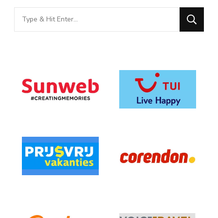
Looking
for
Something?