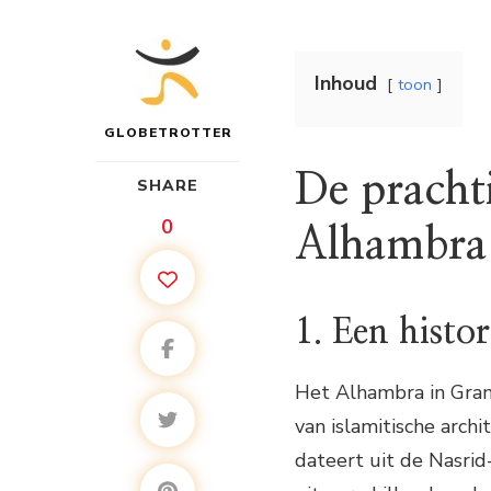
Inhoud
toon
GLOBETROTTER
De prachti
SHARE
0
Alhambra
1. Een histo
Het Alhambra in Gra
van islamitische arch
dateert uit de Nasri