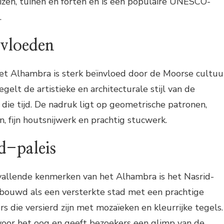
eizen, tuinen en forten en is een populaire UNESCO-
.
nvloeden
et Alhambra is sterk beïnvloed door de Moorse cultuu
elt de artistieke en architecturale stijl van de
 die tijd. De nadruk ligt op geometrische patronen,
, fijn houtsnijwerk en prachtig stucwerk.
d-paleis
allende kenmerken van het Alhambra is het Nasrid-
 gebouwd als een versterkte stad met een prachtige
s die versierd zijn met mozaïeken en kleurrijke tegels.
voor het oog en geeft bezoekers een glimp van de