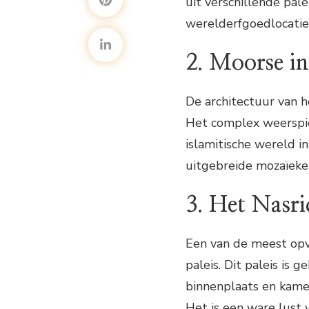
uit verschillende pal
werelderfgoedlocatie
2. Moorse i
De architectuur van h
Het complex weerspieg
islamitische wereld in
uitgebreide mozaïeken
3. Het Nasri
Een van de meest opv
paleis. Dit paleis is
binnenplaats en kamer
Het is een ware lust 