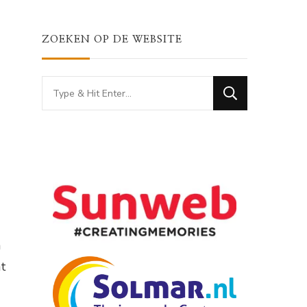
ZOEKEN OP DE WEBSITE
Looking
for
Something?
n
at