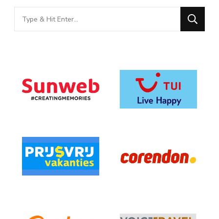
Looking
for
Something?