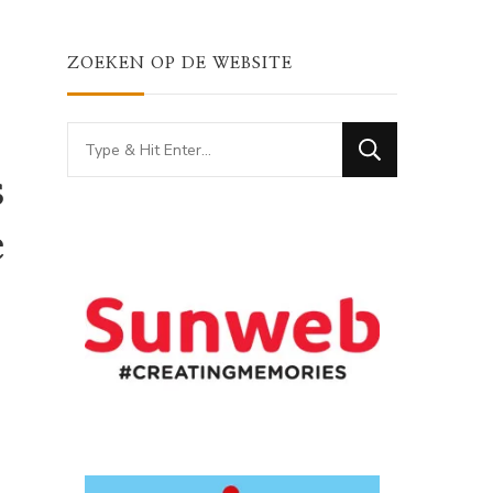
ZOEKEN OP DE WEBSITE
Looking
for
s
Something?
e