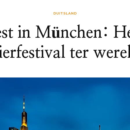
DUITSLAND
st in München: He
ierfestival ter were