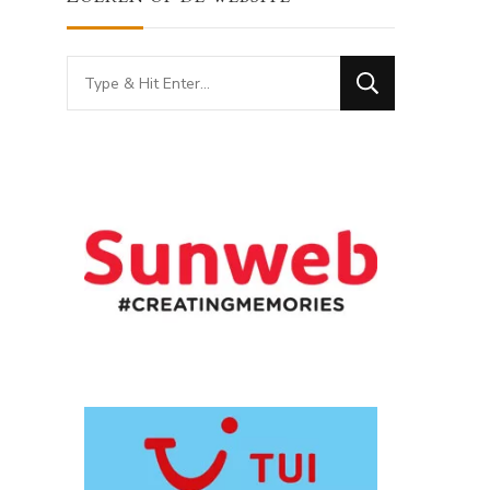
Looking
for
Something?