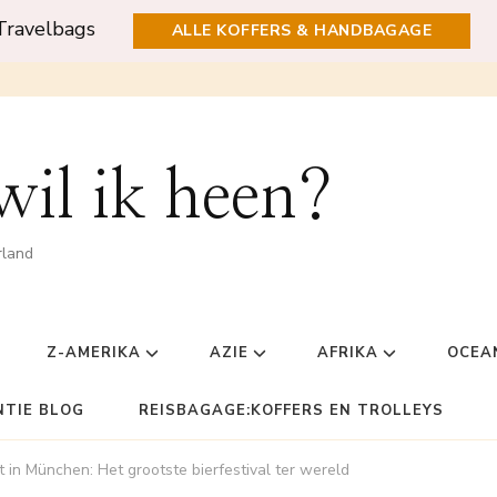
Travelbags
ALLE KOFFERS & HANDBAGAGE
il ik heen?
rland
Z-AMERIKA
AZIE
AFRIKA
OCEA
NTIE BLOG
REISBAGAGE:KOFFERS EN TROLLEYS
 in München: Het grootste bierfestival ter wereld