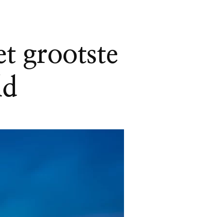
t grootste
ld